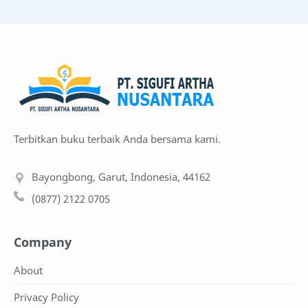
PAUD
Pendidikan
PGMI
PGSD
Sains
SD
TPACK
Terbitkan buku terbaik Anda bersama kami.
Bayongbong, Garut, Indonesia, 44162
(0877) 2122 0705
Company
About
Privacy Policy