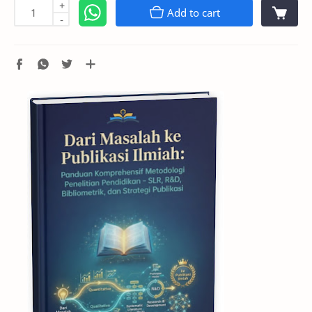
+
Add to cart
-