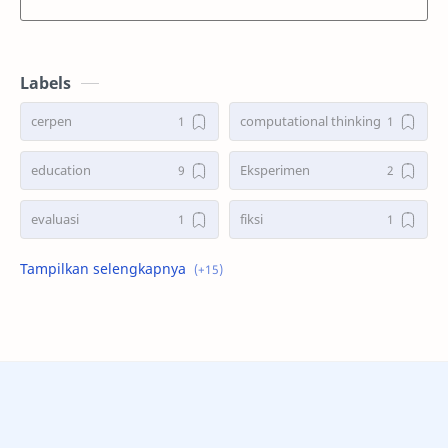
Labels
cerpen
computational thinking
education
Eksperimen
evaluasi
fiksi
Fisika
Kampus
komik
manajemen
Matematika
metode penelitian
Model SOI
novel