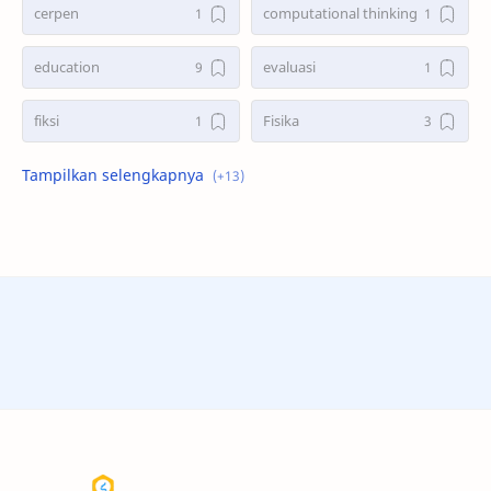
cerpen
computational thinking
education
evaluasi
fiksi
Fisika
Kampus
komik
manajemen
metode penelitian
Model SOI
novel
PAUD
Pendidikan
PGMI
PGSD
Sains
SD