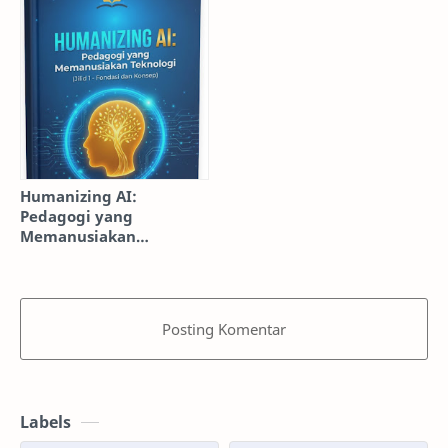
Siswa SMA pada Materi
Praktik dan Eksekusi]
Gerak Melingkar
Humanizing AI:
Pedagogi yang
Memanusiakan
Teknologi [Jilid 1:
Fondasi dan Konsep]
Posting Komentar
Labels