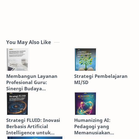
You May Also Like
Membangun Layanan
Strategi Pembelajaran
Profesional Guru:
MI/SD
Sinergi Budaya
Organisasi dan
Employee Engagement
dengan Kepemimpinan
Transformasional
sebagai Katalis
Strategi FLUID: Inovasi
Humanizing AI:
Berbasis Artificial
Pedagogi yang
Intelligence untuk
Memanusiakan
Mengubah Miskonsepsi
Teknologi [Jilid 2: