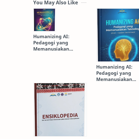
You May Also Like
Humanizing AI:
Pedagogi yang
Memanusiakan
Teknologi [Jilid 2:
Praktik dan Eksekusi]
Humanizing AI:
Pedagogi yang
Memanusiakan
Teknologi [Jilid 1:
Fondasi dan Kons