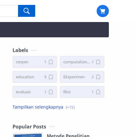
Labels
cerpen
computational thinking
education
Eksperimen
evaluasi
fiksi
Fisika
Kampus
komik
manajemen
Popular Posts
Metode Penelitian
Matematika
metode penelitian