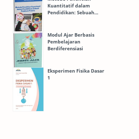
Kuantitatif dalam
Pendidikan: Sebuah
Model SOI
novel
Panduan Praktis
PAUD
Pendidikan
Modul Ajar Berbasis
Pembelajaran
PGMI
PGSD
Berdiferensiasi
Sains
SD
Eksperimen Fisika Dasar
TPACK
1